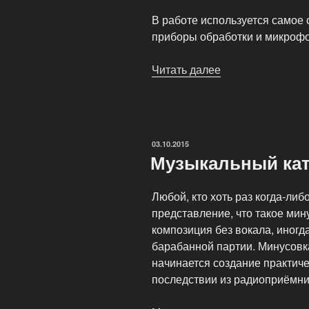
В работе используется самое
приборы обработки и микроф
Читать далее
«Музыкантам
и
исполнителям»
ОПУБЛИКОВАНО
03.10.2015
Музыкальный кат
Любой, кто хоть раз когда-либ
представление, что такое мин
композиция без вокала, иногд
барабанной партии. Минусовка
начинается создание практич
последствии из радиоприёмни