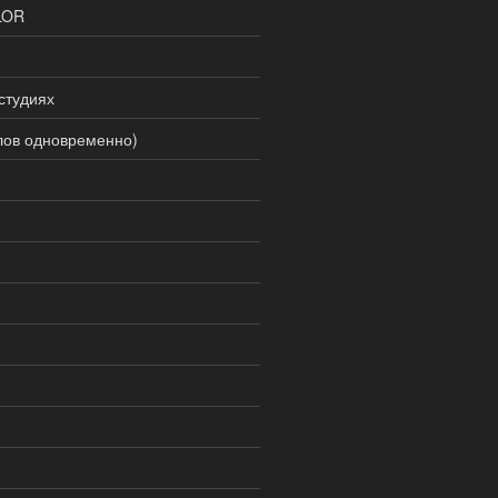
LOR
студиях
лов одновременно)