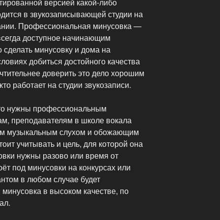
тированной версией какой-либо
одится в звукозаписывающей студии на
нии. Профессиональная минусовка —
всегда доступное начинающим
 сделать минусовку и дома на
ловиях добиться достойного качества
очтительнее доверить это дело хорошим
то работает на студии звукозаписи.
то нужны профессиональным
м, преподавателям в школе вокала
ым музыкальным слухом и обожающим
тоит учитывать и цель, для которой она
овки нужны разово или время от
оёт под минусовки на конкурсах или
нтом в любом случае будет
минусовка в высоком качестве, по
ал.