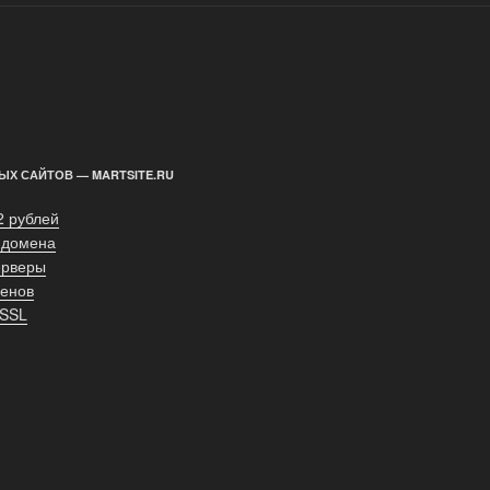
ЫХ САЙТОВ — MARTSITE.RU
2 рублей
 домена
ерверы
енов
 SSL