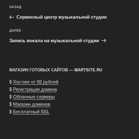
Навигация
Предыдущая
НАЗАД
по
запись:
записям
Сервисный центр музыкальной студии
Следующая
ДАЛЕЕ
запись
Запись вокала на музыкальной студии
МАГАЗИН ГОТОВЫХ САЙТОВ — MARTSITE.RU
$
Хостинг от 92 рублей
$
Регистрация домена
$
Облачные серверы
$
Магазин доменов
$
Бесплатный SSL